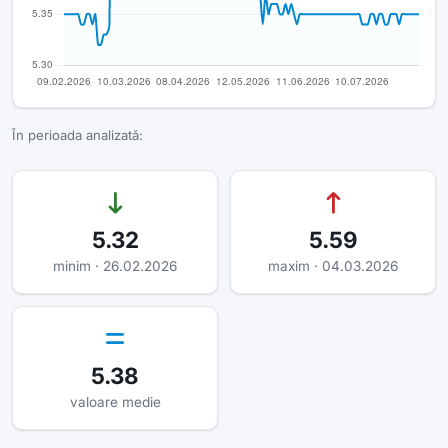
În perioada analizată:
5.32
5.59
minim · 26.02.2026
maxim · 04.03.2026
5.38
valoare medie