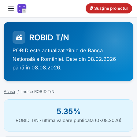
Susține proiectul
ROBID T/N
ROBID este actualizat zilnic de Banca
Națională a României. Date din 08.02.2026
până în 08.08.2026.
Acasă
Indice ROBID T/N
5.35%
ROBID T/N · ultima valoare publicată (07.08.2026)