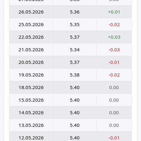
26.05.2026
5.36
+0.01
25.05.2026
5.35
-0.02
22.05.2026
5.37
+0.03
21.05.2026
5.34
-0.03
20.05.2026
5.37
-0.01
19.05.2026
5.38
-0.02
18.05.2026
5.40
0.00
15.05.2026
5.40
0.00
14.05.2026
5.40
0.00
13.05.2026
5.40
0.00
12.05.2026
5.40
-0.01