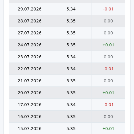
29.07.2026
5.34
-0.01
28.07.2026
5.35
0.00
27.07.2026
5.35
0.00
24.07.2026
5.35
+0.01
23.07.2026
5.34
0.00
22.07.2026
5.34
-0.01
21.07.2026
5.35
0.00
20.07.2026
5.35
+0.01
17.07.2026
5.34
-0.01
16.07.2026
5.35
0.00
15.07.2026
5.35
+0.01