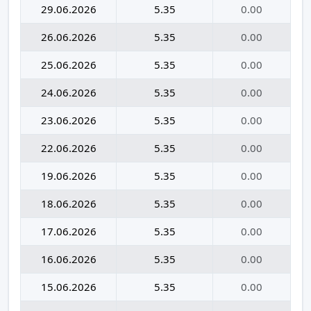
29.06.2026
5.35
0.00
26.06.2026
5.35
0.00
25.06.2026
5.35
0.00
24.06.2026
5.35
0.00
23.06.2026
5.35
0.00
22.06.2026
5.35
0.00
19.06.2026
5.35
0.00
18.06.2026
5.35
0.00
17.06.2026
5.35
0.00
16.06.2026
5.35
0.00
15.06.2026
5.35
0.00