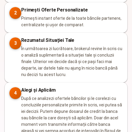
Primești Oferte Personalizate
2
Primești instant oferte de la toate băncile partenere,
centralizate și ușor de comparat.
Rezumatul Situației Tale
3
În următoarea zi lucrătoare, brokerul revine în scris cu
o analiză suplimentară a situației tale și concluzii
finale. Ulterior vei decide dacă și ce pași faci mai
departe, iar datele tale nu ajung în nicio bancă până
nu decizi tu acest lucru.
Alegi și Aplicăm
4
După ce analizezi ofertele băncilor și le corelezi cu
concluziile personalizate primite în scris, vei putea să
iei decizii. Putem depune dosarul de credit la banca
sau băncile la care dorești să aplicăm. Doar din acel
moment vom transmite informații către banca
aleasă și vei semna acorduri de interogări în Biroul de