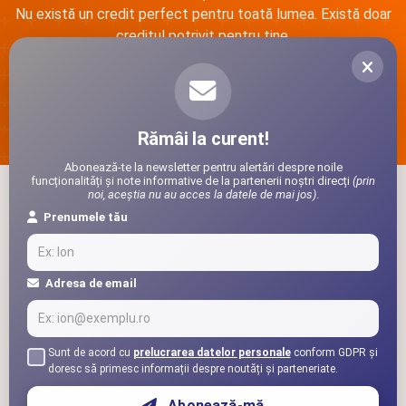
Nu există un credit perfect pentru toată lumea. Există doar
creditul potrivit pentru tine.
Completează fișa
100% GRATUIT
Rămâi la curent!
Abonează-te la newsletter pentru alertări despre noile
funcționalități și note informative de la partenerii noștri direcți
(prin
noi, aceștia nu au acces la datele de mai jos)
.
Prenumele tău
Adresa de email
Sunt de acord cu
prelucrarea datelor personale
conform GDPR și
doresc să primesc informații despre noutăți și parteneriate.
Abonează-mă