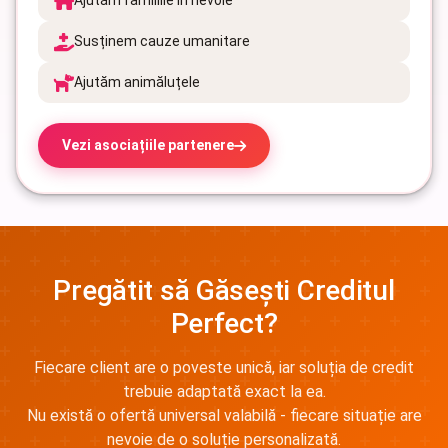
Ajutăm familiile în nevoie
Susținem cauze umanitare
Ajutăm animăluțele
Vezi asociațiile partenere
Pregătit să Găsești Creditul
Perfect?
Fiecare client are o poveste unică, iar soluția de credit
trebuie adaptată exact la ea.
Nu există o ofertă universal valabilă - fiecare situație are
nevoie de o soluție personalizată.