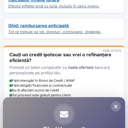
Efectul inflației lună cu lună, inclusiv în sens invers.
Ghid: rambursarea anticipată
Tot ce trebuie să știi: drepturi, comisioane, strategie.
PUBLICITATE
Cauți un
credit ipotecar
sau vrei o
refinanțare
eficientă?
Primești un tabel comparativ cu
toate ofertele
bancare,
personalizate pe profilul tău.
Fără interogări în Biroul de Credit / ANAF
Fără obligații financiare și contractuale
Nu îți afectăm scorul de credit
Tot procesul este gratuit pentru client
La fiecare credit finalizat cu Bayer Credit prin intermediul calculator-
rambursare.ro donăm minim
100 RON
pentru cauze umanitare la fiecare
credit finalizat.
Vezi detalii