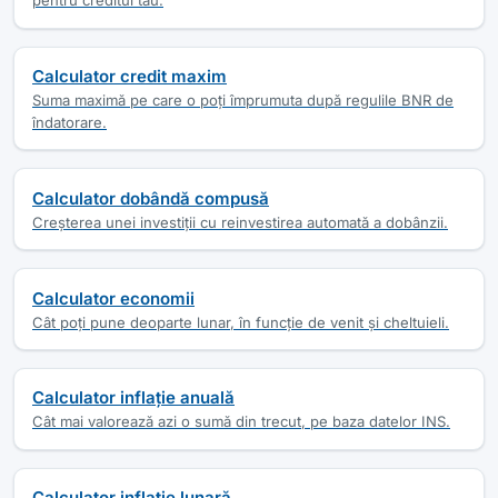
pentru creditul tău.
Calculator credit maxim
Suma maximă pe care o poți împrumuta după regulile BNR de
îndatorare.
Calculator dobândă compusă
Creșterea unei investiții cu reinvestirea automată a dobânzii.
Calculator economii
Cât poți pune deoparte lunar, în funcție de venit și cheltuieli.
Calculator inflație anuală
Cât mai valorează azi o sumă din trecut, pe baza datelor INS.
Calculator inflație lunară