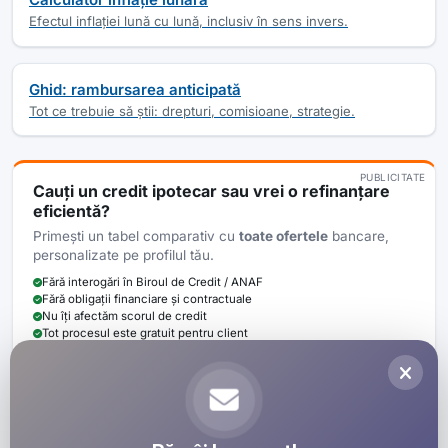
Efectul inflației lună cu lună, inclusiv în sens invers.
Ghid: rambursarea anticipată
Tot ce trebuie să știi: drepturi, comisioane, strategie.
PUBLICITATE
Cauți un
credit ipotecar
sau vrei o
refinanțare
eficientă?
Primești un tabel comparativ cu
toate ofertele
bancare,
personalizate pe profilul tău.
Fără interogări în Biroul de Credit / ANAF
Fără obligații financiare și contractuale
Nu îți afectăm scorul de credit
Tot procesul este gratuit pentru client
La fiecare credit finalizat cu Bayer Credit prin intermediul calculator-
rambursare.ro donăm minim
100 RON
pentru cauze umanitare la fiecare
credit finalizat.
Vezi detalii