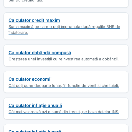
pentru creditul tău.
Calculator credit maxim
Suma maximă pe care o poți împrumuta după regulile BNR de
îndatorare.
Calculator dobândă compusă
Creșterea unei investiții cu reinvestirea automată a dobânzii.
Calculator economii
Cât poți pune deoparte lunar, în funcție de venit și cheltuieli.
Calculator inflație anuală
Cât mai valorează azi o sumă din trecut, pe baza datelor INS.
Calculator inflație lunară