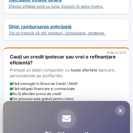
Efectul inflației lună cu lună, inclusiv în sens invers.
Ghid: rambursarea anticipată
Tot ce trebuie să știi: drepturi, comisioane, strategie.
PUBLICITATE
Cauți un
credit ipotecar
sau vrei o
refinanțare
eficientă?
Primești un tabel comparativ cu
toate ofertele
bancare,
personalizate pe profilul tău.
Fără interogări în Biroul de Credit / ANAF
Fără obligații financiare și contractuale
Nu îți afectăm scorul de credit
Tot procesul este gratuit pentru client
La fiecare credit finalizat cu Bayer Credit prin intermediul calculator-
rambursare.ro donăm minim
100 RON
pentru cauze umanitare la fiecare
credit finalizat.
Vezi detalii