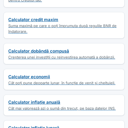
pentru creditul tău.
Calculator credit maxim
Suma maximă pe care o poți împrumuta după regulile BNR de
îndatorare.
Calculator dobândă compusă
Creșterea unei investiții cu reinvestirea automată a dobânzii.
Calculator economii
Cât poți pune deoparte lunar, în funcție de venit și cheltuieli.
Calculator inflație anuală
Cât mai valorează azi o sumă din trecut, pe baza datelor INS.
Calculator inflație lunară